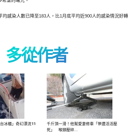
多希望的曙光。
均感染人數已降至183人，比1月底平均近900人的感染情況好轉
多從作者
台冰櫃」奇幻漂流11
千斤頂一滑！他幫愛妻修車「慘遭活活壓
死」 喉頸壓碎...