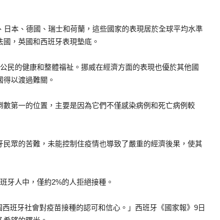
、日本、德國、瑞士和荷蘭，這些國家的表現居於全球平均水準
法國，英國和西班牙表現墊底。
其公民的健康和整體福祉。挪威在經濟方面的表現也優於其他國
國得以渡過難關。
倒數第一的位置，主要是因為它們不僅感染病例和死亡病例較
牙民眾的苦難，未能控制住疫情也導致了嚴重的經濟後果，使其
班牙人中，僅約2%的人拒絕接種。
整個西班牙社會對疫苗接種的認可和信心。」西班牙《國家報》9日