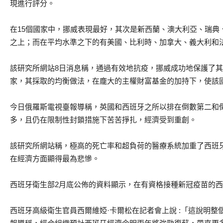
現進行評分。
在15個國家中，挪威表現最好，其次是新西蘭、澳大利亞、瑞典
之上；而在平均水準之下的有美國、比利時、加拿大、義大利和
該研究所網站8日消息稱，通過有效地抗疫，挪威成功地保護了
家，其採取的均衡做法，在龐大的主權財富基金的加持下，使該
今日俄羅斯電視臺報導稱，英國和西班牙之所以排在倒數第二和
多，且仍在限制性封鎖措施下苦苦掙扎，經濟受到重創。
該研究所網站稱，極高的死亡率和超負荷的醫療系統加重了西班
在經濟方面顯得最為悲慘。
西班牙衛生部2月底公佈的資料顯示，在有資格接種新冠疫苗的西
西班牙高級衛生官員西爾維婭·卡爾松在記者會上說 :「這說明