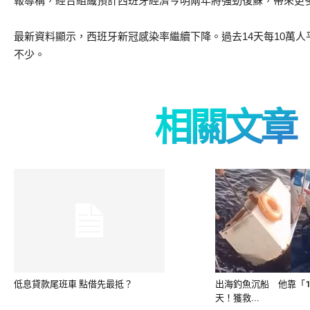
報導稱，經合組織預計西班牙經濟今明兩年將強勁復蘇，帶來更
最新資料顯示，西班牙新冠感染率繼續下降。過去14天每10萬人平
不少。
相關文章
低息貸款尾班車 點借先最抵？
出海釣魚沉船 他靠「1
天！獲救...