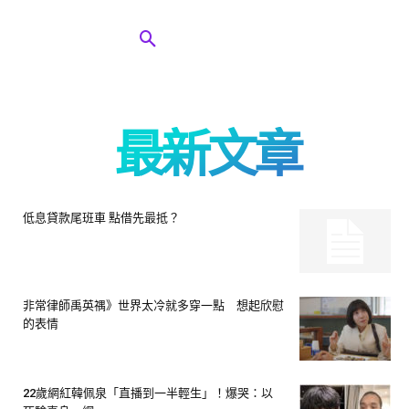
最新文章
低息貸款尾班車 點借先最抵？
非常律師禹英禑》世界太冷就多穿一點 想起欣慰
的表情
22歲網紅韓佩泉「直播到一半輕生」！爆哭：以