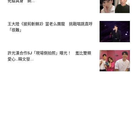
死驗真身 網...
王大陸《披荊斬棘2》當老么團寵 挑戰唱跳直呼
「很難」
許光漢合作SJ「現場側拍照」曝光！ 羞比雙頰
愛心…韓文發...