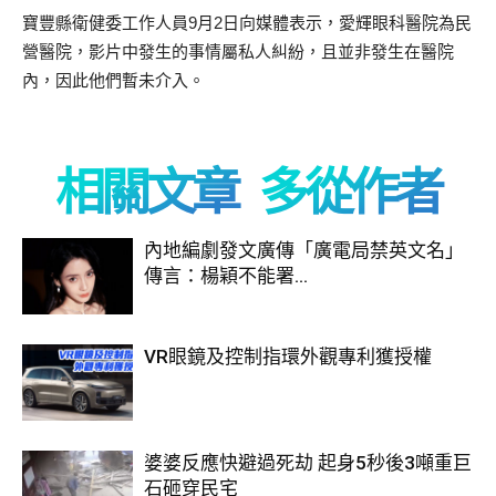
寶豐縣衛健委工作人員9月2日向媒體表示，愛輝眼科醫院為民
營醫院，影片中發生的事情屬私人糾紛，且並非發生在醫院
內，因此他們暫未介入。
相關文章
多從作者
內地編劇發文廣傳「廣電局禁英文名」
傳言：楊穎不能署...
VR眼鏡及控制指環外觀專利獲授權
婆婆反應快避過死劫 起身5秒後3噸重巨
石砸穿民宅