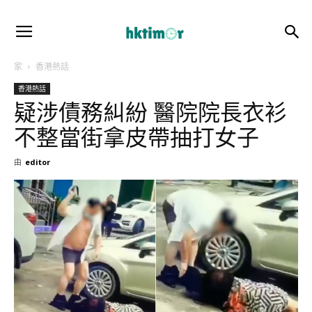
家
香港熱話
香港熱話
疑涉債務糾紛 醫院院長衣衫
不整當街拿皮帶抽打女子
由
editor