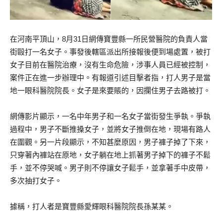
在河南平頂山，8月31日網傳寶豐縣一所民營醫院的負責人當
街毆打一名女子。事發後轄區派出所接報後便到場處置，被打
女子目前在醫院治療，沒有生命危險，涉事人員已經被控制，
案件正在進一步辦理中。有報道引述目擊者指，打人男子是當
地一眼科醫院院長。女子是來要賬的，因攔住男子去路被打。
網傳影片顯示，一名中年男子和一名女子當街發生爭執。爭執
過程中，男子不斷推搡女子，並將女子推倒在地，現場有路人
在圍觀。另一片段顯示，不知甚麼原因，男子褲子掉了下來，
只穿著內褲站在原地，女子躺在地上抓著男子掉下的褲子不鬆
手，並不停哭喊。男子則不停讓女子鬆手，並拿著手中皮帶，
多次抽打女子。
據稱，打人者是寶豐縣愛輝眼科醫院院長孫某某。